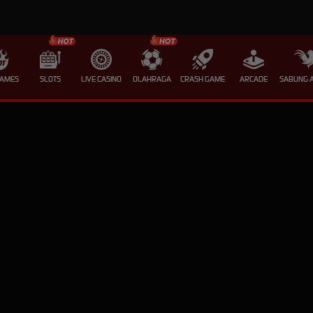
GAMES
SLOTS
LIVE CASINO
OLAHRAGA
CRASH GAME
ARCADE
SABUNG 