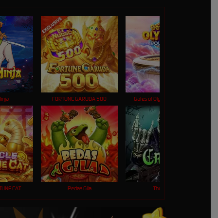
inja
FORTUNE GARUDA 500
Gates of Olympus Roulette
TUNE CAT
Pedas Gila
The Crypt