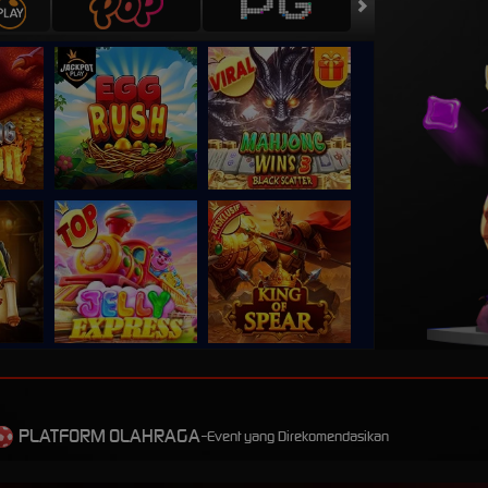
PLATFORM OLAHRAGA-
Event yang Direkomendasikan