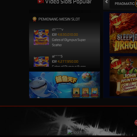
Video Slots Popular
PEMENANG MESIN SLOT
ch****v
IDR
4,630,010.00
Gates of Olympus Super
Scatter
al****5
IDR
4,277,950.00
Gates of Olympus Super
Scatter
ch****v
IDR
3,400,810.00
Gates of Olympus Super
Scatter
gode****4
IDR
2,980,700.00
Gates of Olympus 1000
ve****9