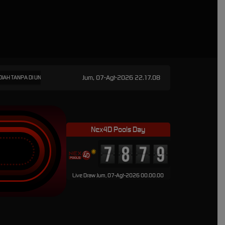
Jum, 07-Agt-2026 22.17.08
DI UNDI TIAP BULANNYA INFO LEBIH LANJUT BISA MENGHUBUNGI CUSTOMER SERVICE.
Pem
Nex4D Pools Day
Live Draw Jum, 07-Agt-2026 00.00.00