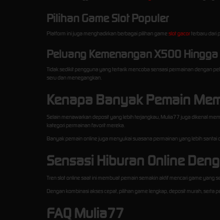
Pilihan Game Slot Populer
Platform ini juga menghadirkan berbagai pilihan game
slot gacor
terbaru dari 
Peluang Kemenangan X500 Hingga
Tidak sedikit pengguna yang tertarik mencoba sensasi permainan dengan p
seru dan menegangkan.
Kenapa Banyak Pemain Memi
Selain menawarkan deposit yang lebih terjangkau, Mulia77 juga dikenal m
kategori permainan favorit mereka.
Banyak pemain online juga menyukai suasana permainan yang lebih santai den
Sensasi Hiburan Online Den
Tren slot online saat ini membuat pemain semakin aktif mencari game yang s
Dengan kombinasi akses cepat, pilihan game lengkap, deposit murah, serta pel
FAQ Mulia77