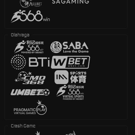
Olahraga
Crash Game