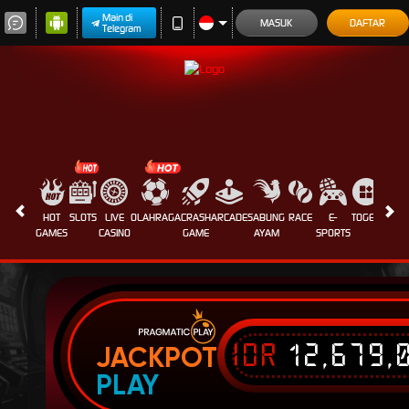
Main di
MASUK
DAFTAR
Telegram
HOT
SLOTS
LIVE
OLAHRAGA
CRASH
ARCADE
SABUNG
RACE
E-
TOGEL
PROM
GAMES
CASINO
GAME
AYAM
SPORTS
IDR
12,679,
JACKPOT
PLAY