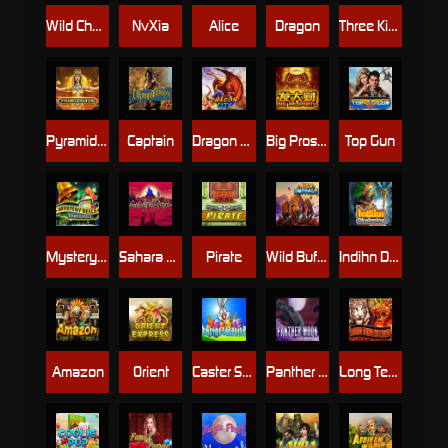
Wild Chuco
NvXia
Alice
Dragon
Three Kingdoms
Pyramid Adventure
Captain
Dragon City
Big Prosperity
Top Gun
Mystery Reels Power Reels
Sahara Gold
Pirate
Wild Buffalo
Indihn Dkehming
Amazon
Orient
Caster Surprise
Panther Moon
Long Teng Hu Xiao