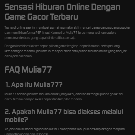
Sensasi Hiburan Online Dengan
Game Gacor Terbaru
Tren slot online saat ini membuat pemain semakin aktif mencari game yang sedang populer
dan memiliki performa RTP tinggi. Karena itu, Mulia77 terus menghadirkan update
permainan terbaru yang dapat dinikmati kapan saja.
Dengan kombinasi akses cepat, pilihan game lengkap, deposit murah, serta peluang
kemenangan menarik, platform ini menjadi salah satu pilihan hiburan online yang banyak
dicari pemain hari ini.
FAQ Mulia77
1. Apa itu Mulia77?
Mulia77 adalah platform hiburan online yang menyediakan berbagai pilihan game slot
gacor terbaru dengan akses cepat dan tampilan modern.
2. Apakah Mulia77 bisa diakses melalui
mobile?
Ya, platform ini dapat digunakan melalui smartphone maupun desktop dengan tampilan
yang tetap ringan dan responsif.