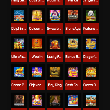
Fairy Garden
Eyes of Fortune
Robin Hood
Panda
Jin Qian Wa
Dolphin Reef
Golden Rooster
Sweetbakery
StoneAge
Fortune Panda
Life of luxury II
Wealth
Lucky Fortune
Bonus Bears
Dragon's Riches
Ocean Party
Chjcken Djnner
Boy King
Cash Spark
Crown Of Fire