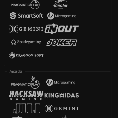
Arcade