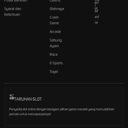
Pusat Bantuan
Casino
Syarat dan
Olahraga
Ketentuan
Crash
Game
Arcade
Sabung
Ayam
Race
E-Sports
Togel
TARUHAN SLOT
Penyedia slot online dengan beragam pilihan game menarik yang memudahkan
pemain untuk mencapai jackpot