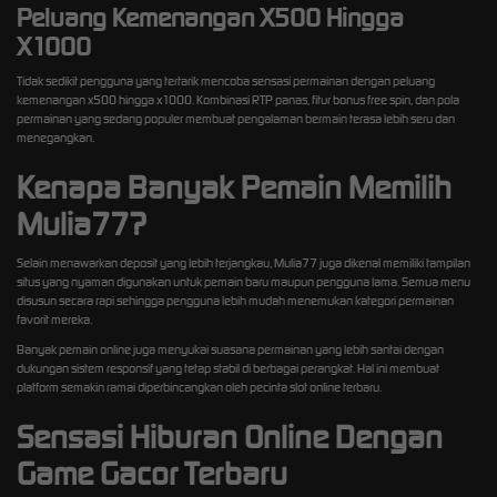
Peluang Kemenangan X500 Hingga
X1000
Tidak sedikit pengguna yang tertarik mencoba sensasi permainan dengan peluang
kemenangan x500 hingga x1000. Kombinasi RTP panas, fitur bonus free spin, dan pola
permainan yang sedang populer membuat pengalaman bermain terasa lebih seru dan
menegangkan.
Kenapa Banyak Pemain Memilih
Mulia77?
Selain menawarkan deposit yang lebih terjangkau, Mulia77 juga dikenal memiliki tampilan
situs yang nyaman digunakan untuk pemain baru maupun pengguna lama. Semua menu
disusun secara rapi sehingga pengguna lebih mudah menemukan kategori permainan
favorit mereka.
Banyak pemain online juga menyukai suasana permainan yang lebih santai dengan
dukungan sistem responsif yang tetap stabil di berbagai perangkat. Hal ini membuat
platform semakin ramai diperbincangkan oleh pecinta slot online terbaru.
Sensasi Hiburan Online Dengan
Game Gacor Terbaru