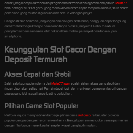
online yang mampu memberikan pengalaman bermain lebih nyaman dan praktis.
Mulia77
hadir sebagai situs slot gacor yang menawarkan akses cepat, tampilan modern, serta sistem
permainan yang mudah digunakan oleh semua kalangan player.
Dengan desain halaman yang ringan dan navigasi sederhana, pengguna dapat langsung
menikmati berbagai kategori permainan tanpa proses yang rumit. Hal ini membuat
pengalaman bermain terasa lebih fleksibel baik melalui perangkat desktop maupun
smartphone.
Keunggulan Slot Gacor Dengan
Deposit Termurah
Akses Cepat dan Stabil
Salah satu keunggulan utama dari
Mulia77 login
adalah sistem akses yang stabil dan
ringan digunakan setiap hari. Pemain dapat login dan menikmati permainan favorit dengan
proses yang lebih cepat tanpa loading berlebihan.
Pilihan Game Slot Populer
Platform ini juga menghadirkan berbagai pilihan game
slot gacor
terbaru dari provider
populer yang sedang ramai dimainkan hari ini. Banyak pemain menyukai variasi permainan
dengan fitur bonus menarik serta tampilan visual yang lebih modern.