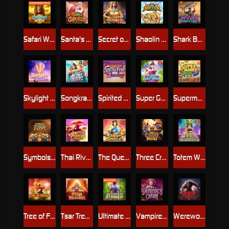
Safari Wilds
Santa's Gift Rush
Secret of Cleopatra
Shaolin Soccer
Shark Bounty
Skylight Wonders
Songkran Splash
Spirited Wonders
Super Golf Drive
Supermarket Spree
Symbols of Egypt
Thai River Wonders
The Queen's Banquet
Three Crazy Piggies
Totem Wonders
Tree of Fortune
Tsar Treasures
Ultimate Striker
Vampire's Charm
Werewolf's Hunt