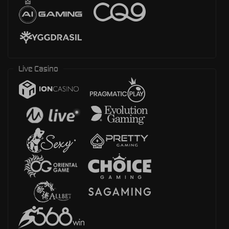
Live Casino