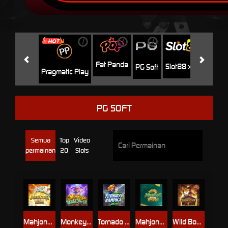
i
i
i
i
i
Facha
Fat Panda
Slot88 x PP
PG Soft
Pragmatic Play
PG SOFT
Semua
Top
Video
permainan
20
Slots
Mahjong Ways
Monkeys Wild Party
Tornado Rampage
Mahjong Ways 2
Wild Bounty Showdown