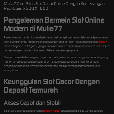
Mulia77 net Situs Slot Gacor Online Dengan Kemenangan
Pasti Cuan X500 X1000
Pengalaman Bermain Slot Online
Modern di Mulia77
Perkembangan dunia hiburan digital membuat banyak pemain mulai mencari platform slot
online yang mampu memberikan pengalaman bermain lebih nyaman dan praktis.
Mulia77
hadir sebagai situs slot gacor yang menawarkan akses cepat, tampilan modern, serta sistem
permainan yang mudah digunakan oleh semua kalangan player.
Dengan desain halaman yang ringan dan navigasi sederhana, pengguna dapat langsung
menikmati berbagai kategori permainan tanpa proses yang rumit. Hal ini membuat
pengalaman bermain terasa lebih fleksibel baik melalui perangkat desktop maupun
smartphone.
Keunggulan Slot Gacor Dengan
Deposit Termurah
Akses Cepat dan Stabil
Salah satu keunggulan utama dari
Mulia77 login
adalah sistem akses yang stabil dan