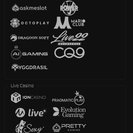
Live Casino