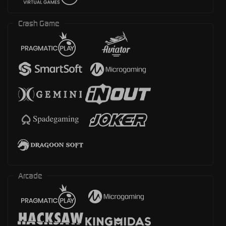
Crash Game
Arcade