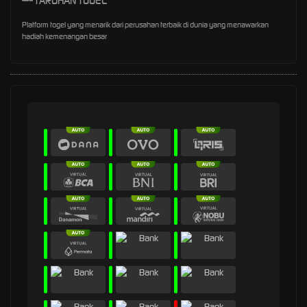
TARUHAN TOGEL
Platform togel yang menarik dari perusahan terbaik di dunia yang menawarkan
hadiah kemenangan besar