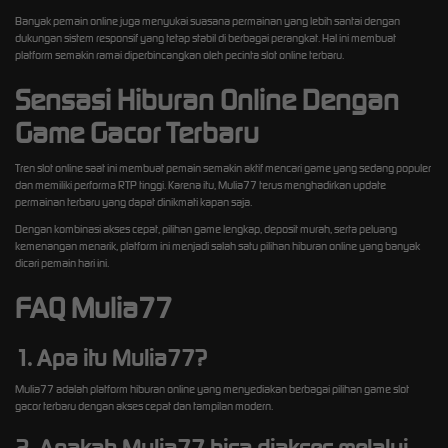
Banyak pemain online juga menyukai suasana permainan yang lebih santai dengan
dukungan sistem responsif yang tetap stabil di berbagai perangkat. Hal ini membuat
platform semakin ramai diperbincangkan oleh pecinta slot online terbaru.
Sensasi Hiburan Online Dengan
Game Gacor Terbaru
Tren slot online saat ini membuat pemain semakin aktif mencari game yang sedang populer
dan memiliki performa RTP tinggi. Karena itu, Mulia77 terus menghadirkan update
permainan terbaru yang dapat dinikmati kapan saja.
Dengan kombinasi akses cepat, pilihan game lengkap, deposit murah, serta peluang
kemenangan menarik, platform ini menjadi salah satu pilihan hiburan online yang banyak
dicari pemain hari ini.
FAQ Mulia77
1. Apa itu Mulia77?
Mulia77 adalah platform hiburan online yang menyediakan berbagai pilihan game slot
gacor terbaru dengan akses cepat dan tampilan modern.