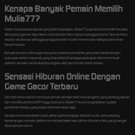
Kenapa Banyak Pemain Memilih
Mulia77?
Selain menawarkan deposit yang lebih terjangkau, Mulia77 juga dikenal memiliki tampilan
situs yang nyaman digunakan untuk pemain baru maupun pengguna lama. Semua menu
disusun secara rapi sehingga pengguna lebih mudah menemukan kategori permainan
favorit mereka.
Banyak pemain online juga menyukai suasana permainan yang lebih santai dengan
dukungan sistem responsif yang tetap stabil di berbagai perangkat. Hal ini membuat
platform semakin ramai diperbincangkan oleh pecinta slot online terbaru.
Sensasi Hiburan Online Dengan
Game Gacor Terbaru
Tren slot online saat ini membuat pemain semakin aktif mencari game yang sedang populer
dan memiliki performa RTP tinggi. Karena itu, Mulia77 terus menghadirkan update
permainan terbaru yang dapat dinikmati kapan saja.
Dengan kombinasi akses cepat, pilihan game lengkap, deposit murah, serta peluang
kemenangan menarik, platform ini menjadi salah satu pilihan hiburan online yang banyak
dicari pemain hari ini.