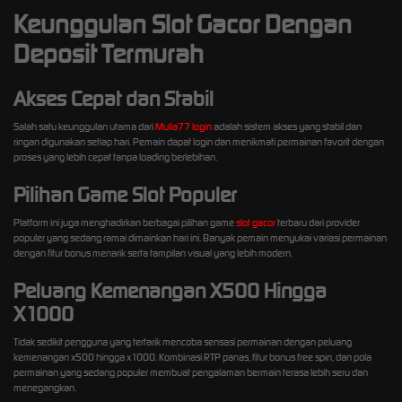
Keunggulan Slot Gacor Dengan
Deposit Termurah
Akses Cepat dan Stabil
Salah satu keunggulan utama dari
Mulia77 login
adalah sistem akses yang stabil dan
ringan digunakan setiap hari. Pemain dapat login dan menikmati permainan favorit dengan
proses yang lebih cepat tanpa loading berlebihan.
Pilihan Game Slot Populer
Platform ini juga menghadirkan berbagai pilihan game
slot gacor
terbaru dari provider
populer yang sedang ramai dimainkan hari ini. Banyak pemain menyukai variasi permainan
dengan fitur bonus menarik serta tampilan visual yang lebih modern.
Peluang Kemenangan X500 Hingga
X1000
Tidak sedikit pengguna yang tertarik mencoba sensasi permainan dengan peluang
kemenangan x500 hingga x1000. Kombinasi RTP panas, fitur bonus free spin, dan pola
permainan yang sedang populer membuat pengalaman bermain terasa lebih seru dan
menegangkan.