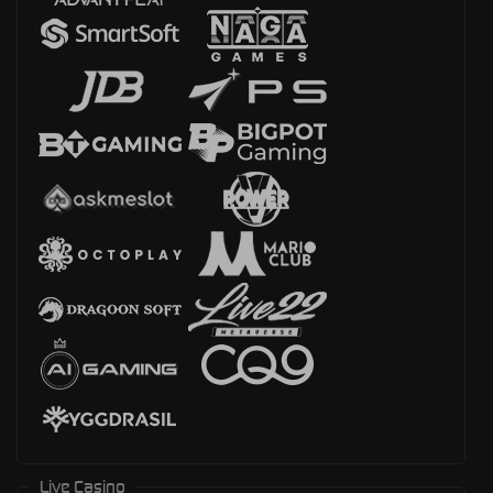
Live Casino