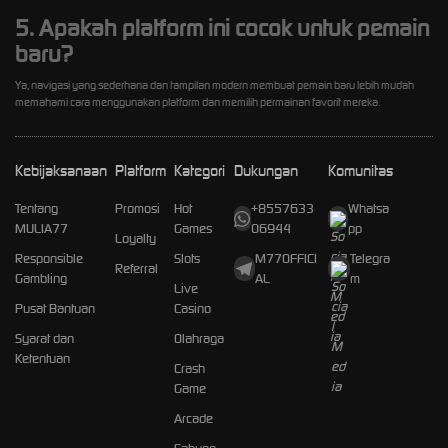
5. Apakah platform ini cocok untuk pemain
baru?
Ya, navigasi yang sederhana dan tampilan modern membuat pemain baru lebih mudah
memahami cara menggunakan platform dan memilih permainan favorit mereka.
Kebijaksanaan
Platform
Kategori
Dukungan
Komunitas
Tentang
Promosi
Hot
+8557633
Whatsa
MULIA77
Games
06944
pp
Loyalty
Responsible
Slots
M77OFFICI
Telegra
Referral
Gambling
AL
m
Live
Pusat Bantuan
Casino
Syarat dan
Olahraga
Ketentuan
Crash
Game
Arcade