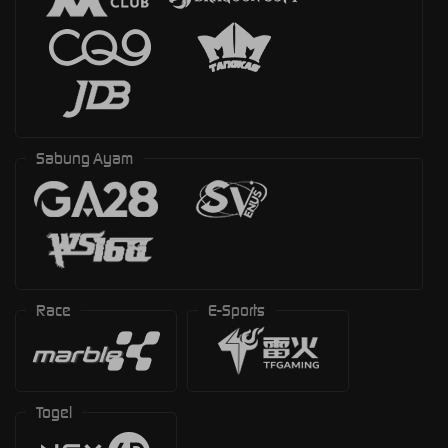
Sabung Ayam
Race
E-Sports
Togel