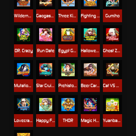
Wilderness Hunting
Gaogashou
Three Kingdoms
Fighting Academy
Gumiho
DR. Crazy
Run Date
Egypt Gods
Halloween Horror
Ghost Zombie
Mutation fish
Star Cruise
Prehistoric Park
Beer Carnival
Cat VS Mouse
Lovecraft's Legacy
Happy Fruit Stand
THOR
Magic House
Yuanbao Mahjong2