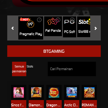
i
i
i
i
i
Facha
Fat Panda
Slot88 x PP
PG Soft
Pragmatic Play
BTGAMING
Semua
Slots
permainan
Since I'm here
Diamond buffalo
Dragon Gem2
Arctic Clash
ROMAN WARRIOR