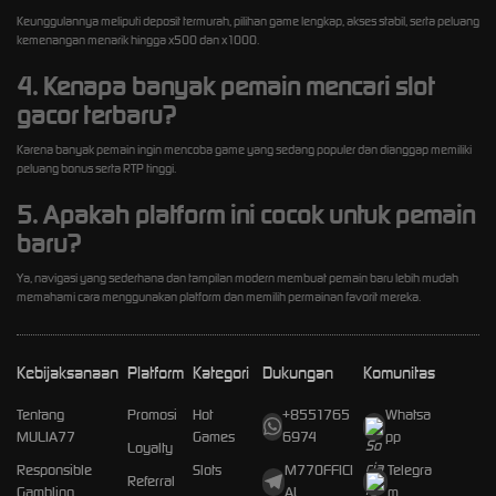
Keunggulannya meliputi deposit termurah, pilihan game lengkap, akses stabil, serta peluang
kemenangan menarik hingga x500 dan x1000.
4. Kenapa banyak pemain mencari slot
gacor terbaru?
Karena banyak pemain ingin mencoba game yang sedang populer dan dianggap memiliki
peluang bonus serta RTP tinggi.
5. Apakah platform ini cocok untuk pemain
baru?
Ya, navigasi yang sederhana dan tampilan modern membuat pemain baru lebih mudah
memahami cara menggunakan platform dan memilih permainan favorit mereka.
Kebijaksanaan
Platform
Kategori
Dukungan
Komunitas
Tentang
Promosi
Hot
+8551765
Whatsa
MULIA77
Games
6974
pp
Loyalty
Responsible
Slots
M77OFFICI
Telegra
Referral
Gambling
AL
m