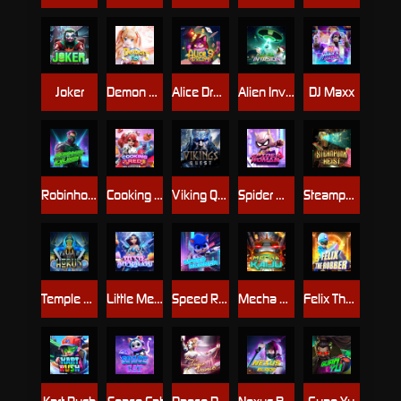
Joker
Demon Fox
Alice Dream
Alien Invasion
DJ Maxx
Robinhood Quest
Cooking Red
Viking Quest
Spider Woman
Steampunk Heist
Temple of Horus
Little Mermaid
Speed Runner
Mecha Kaiju
Felix The Robber