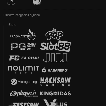
Platform Penyedia Layanan
Slots