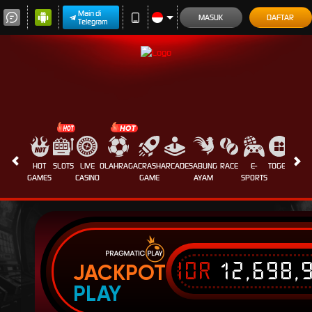
Main di
MASUK
DAFTAR
Telegram
HOT
SLOTS
LIVE
OLAHRAGA
CRASH
ARCADE
SABUNG
RACE
E-
TOGEL
PROM
GAMES
CASINO
GAME
AYAM
SPORTS
IDR
12,698,
JACKPOT
PLAY