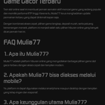
Game Gacor Terbaru
Tren slot online saat ini membuat pemain semakin aktif mencari game yang sedang populer
dan memiliki performa RTP tinggi. Karena itu, Mulia77 terus menghadirkan update
permainan terbaru yang dapat dinikmati kapan saja.
Dengan kombinasi akses cepat, pilihan game lengkap, deposit murah, serta peluang
kemenangan menarik, platform ini menjadi salah satu pilihan hiburan online yang banyak
dicari pemain hari ini.
FAQ Mulia77
1. Apa itu Mulia77?
Mulia77 adalah platform hiburan online yang menyediakan berbagai pilihan game slot
gacor terbaru dengan akses cepat dan tampilan modern.
2. Apakah Mulia77 bisa diakses melalui
mobile?
Ya, platform ini dapat digunakan melalui smartphone maupun desktop dengan tampilan
yang tetap ringan dan responsif.
3. Apa keunggulan utama Mulia77?