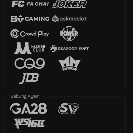
Sabung Ayam