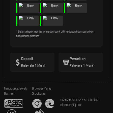
* Selama bank maintenance dan bank offline deposit dan penarikan
tidak dapat diproses
Deposit
Penarikan
Rata-rata 1 Menit
Rata-rata 1 Menit
Tanggung Jawab
Browser Yang
Bermain
Didukung
©2026 MULIA77. Hak cipta
dilindungi | 18+