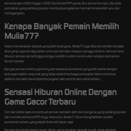
kemenangan x500 hingga x1000. Kombinasi RTP panas, fitur bonus free spin, dan pola
permainan yang sedang populer membuat pengalaman bermain terasa lebih seru dan
menegangkan.
Kenapa Banyak Pemain Memilih
Mulia77?
Selain menawarkan deposit yang lebih terjangkau, Mulia77 juga dikenal memiliki tampilan
situs yang nyaman digunakan untuk pemain baru maupun pengguna lama. Semua menu
disusun secara rapi sehingga pengguna lebih mudah menemukan kategori permainan
favorit mereka.
Banyak pemain online juga menyukai suasana permainan yang lebih santai dengan
dukungan sistem responsif yang tetap stabil di berbagai perangkat. Hal ini membuat
platform semakin ramai diperbincangkan oleh pecinta slot online terbaru.
Sensasi Hiburan Online Dengan
Game Gacor Terbaru
Tren slot online saat ini membuat pemain semakin aktif mencari game yang sedang populer
dan memiliki performa RTP tinggi. Karena itu, Mulia77 terus menghadirkan update
permainan terbaru yang dapat dinikmati kapan saja.
Dengan kombinasi akses cepat, pilihan game lengkap, deposit murah, serta peluang