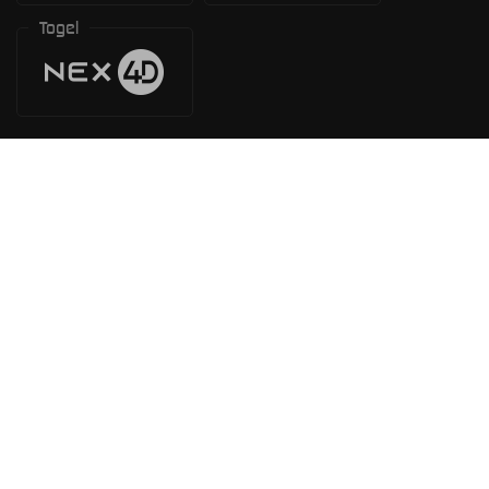
Togel