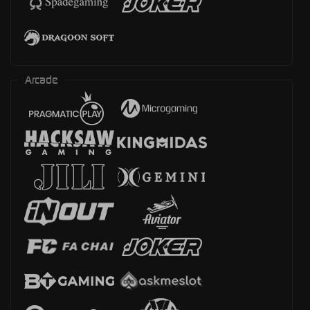
Arcade