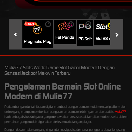
i
i
i
i
i
Facha
Fat Panda
Slot88 x PP
PG Soft
Pragmatic Play
Mulia77 Slots World Game Slot Gacor Modern Dengan
Sensasi Jackpot Maxwin Terbaru
Pengalaman Bermain Slot Online
Modern di Mulia77
Perkembangan dunia hiburan digital membuat banyak pemain mulai mencari platform slot
online yang mampu memberikan pengalaman bermain lebih nyaman dan praktis.
Mulia77
hadir sebagai situs slot gacor yang menawarkan akses cepat, tampilan modern, serta sistem
permainan yang mudah digunakan oleh semua kalangan player.
Dengan desain halaman yang ringan dan navigasi sederhana, pengguna dapat langsung