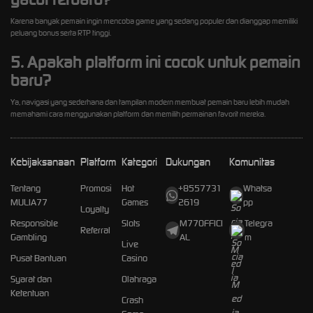
Karena banyak pemain ingin mencoba game yang sedang populer dan dianggap memiliki
peluang bonus serta RTP tinggi.
5. Apakah platform ini cocok untuk pemain
baru?
Ya, navigasi yang sederhana dan tampilan modern membuat pemain baru lebih mudah
memahami cara menggunakan platform dan memilih permainan favorit mereka.
Kebijaksanaan
Platform
Kategori
Dukungan
Komunitas
Tentang
Promosi
Hot
+8557731
Whatsa
MULIA77
Games
2619
pp
Loyalty
Responsible
Slots
M77OFFICI
Telegra
Referral
Gambling
AL
m
Live
Pusat Bantuan
Casino
Syarat dan
Olahraga
Ketentuan
Crash