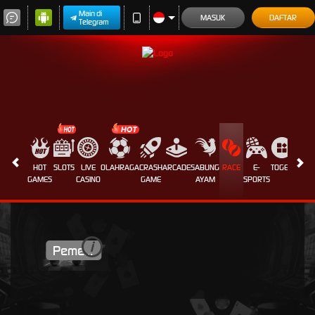
Main di
MASUK
DAFTAR
Telegram
HOT
SLOTS
LIVE
OLAHRAGA
CRASH
ARCADE
SABUNG
RACE
E-
TOGEL
PROM
GAMES
CASINO
GAME
AYAM
SPORTS
i