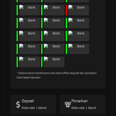
* Selama bank maintenance dan bank offline deposit dan penarikan
tidak dapat diproses
Deposit
Penarikan
Rata-rata 1 Menit
Rata-rata 1 Menit