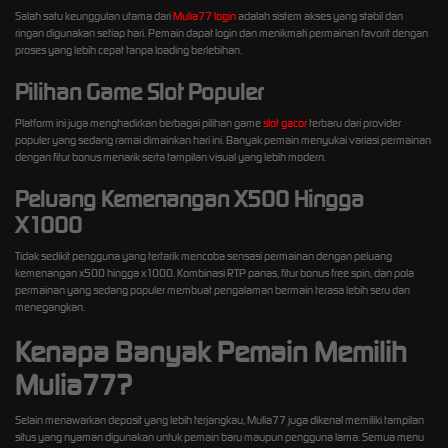
Salah satu keunggulan utama dari
Mulia77 login
adalah sistem akses yang stabil dan
ringan digunakan setiap hari. Pemain dapat login dan menikmati permainan favorit dengan
proses yang lebih cepat tanpa loading berlebihan.
Pilihan Game Slot Populer
Platform ini juga menghadirkan berbagai pilihan game
slot gacor
terbaru dari provider
populer yang sedang ramai dimainkan hari ini. Banyak pemain menyukai variasi permainan
dengan fitur bonus menarik serta tampilan visual yang lebih modern.
Peluang Kemenangan X500 Hingga
X1000
Tidak sedikit pengguna yang tertarik mencoba sensasi permainan dengan peluang
kemenangan x500 hingga x1000. Kombinasi RTP panas, fitur bonus free spin, dan pola
permainan yang sedang populer membuat pengalaman bermain terasa lebih seru dan
menegangkan.
Kenapa Banyak Pemain Memilih
Mulia77?
Selain menawarkan deposit yang lebih terjangkau, Mulia77 juga dikenal memiliki tampilan
situs yang nyaman digunakan untuk pemain baru maupun pengguna lama. Semua menu