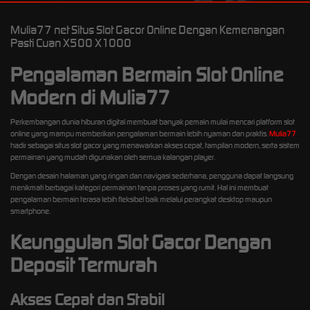
Mulia77 net Situs Slot Gacor Online Dengan Kemenangan
Pasti Cuan X500 X1000
Pengalaman Bermain Slot Online
Modern di Mulia77
Perkembangan dunia hiburan digital membuat banyak pemain mulai mencari platform slot
online yang mampu memberikan pengalaman bermain lebih nyaman dan praktis.
Mulia77
hadir sebagai situs slot gacor yang menawarkan akses cepat, tampilan modern, serta sistem
permainan yang mudah digunakan oleh semua kalangan player.
Dengan desain halaman yang ringan dan navigasi sederhana, pengguna dapat langsung
menikmati berbagai kategori permainan tanpa proses yang rumit. Hal ini membuat
pengalaman bermain terasa lebih fleksibel baik melalui perangkat desktop maupun
smartphone.
Keunggulan Slot Gacor Dengan
Deposit Termurah
Akses Cepat dan Stabil