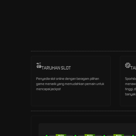
TARUHAN SLOT
TA
Penyedia slot online dengan beragam pilihan
Sportsb
game menarik yang memudahkan pemain untuk
menawar
mencapai jackpot
tinggi,
banyak 