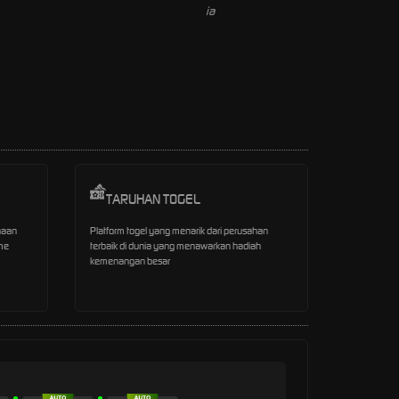
TARUHAN TOGEL
haan
Platform togel yang menarik dari perusahan
ame
terbaik di dunia yang menawarkan hadiah
kemenangan besar