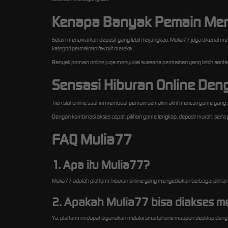
Kenapa Banyak Pemain Mem
Selain menawarkan deposit yang lebih terjangkau, Mulia77 juga dikenal
kategori permainan favorit mereka.
Banyak pemain online juga menyukai suasana permainan yang lebih santai de
Sensasi Hiburan Online Den
Tren slot online saat ini membuat pemain semakin aktif mencari game yang 
Dengan kombinasi akses cepat, pilihan game lengkap, deposit murah, serta p
FAQ Mulia77
1. Apa itu Mulia77?
Mulia77 adalah platform hiburan online yang menyediakan berbagai piliha
2. Apakah Mulia77 bisa diakses me
Ya, platform ini dapat digunakan melalui smartphone maupun desktop denga