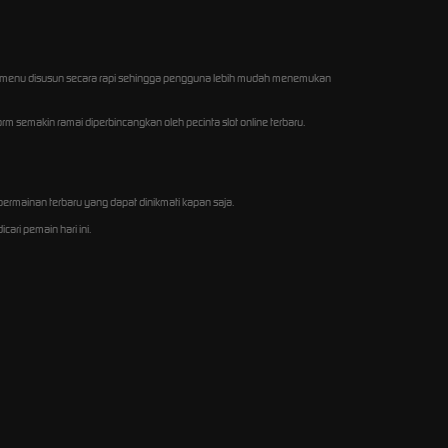
ua menu disusun secara rapi sehingga pengguna lebih mudah menemukan
m semakin ramai diperbincangkan oleh pecinta slot online terbaru.
permainan terbaru yang dapat dinikmati kapan saja.
ari pemain hari ini.