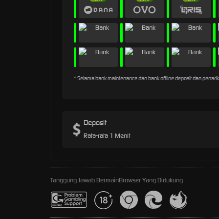
* Selama bank maintenance dan bank offline deposit dan penarik
Deposit
Rata-rata 1 Menit
Tanggung Jawab Bermain
Browser Yang Didukung