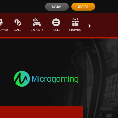
MASUK
DAFTAR
 AYAM
RACE
E-SPORTS
TOGEL
PROMOSI