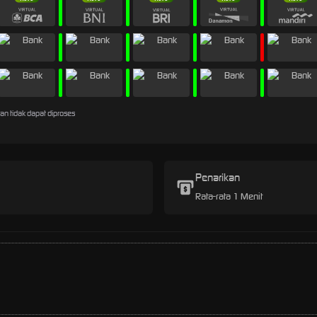
an tidak dapat diproses
Penarikan
Rata-rata 1 Menit