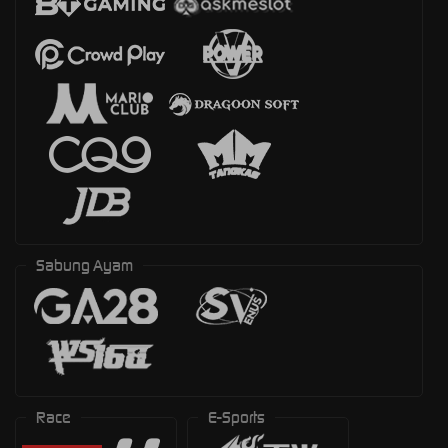
Sabung Ayam
Race
E-Sports