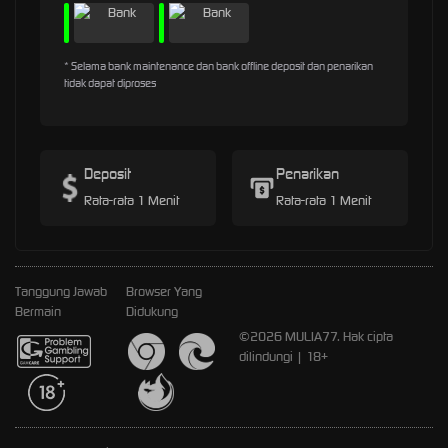
* Selama bank maintenance dan bank offline deposit dan penarikan
tidak dapat diproses
Deposit
Penarikan
Rata-rata 1 Menit
Rata-rata 1 Menit
Tanggung Jawab
Browser Yang
Bermain
Didukung
©2026 MULIA77. Hak cipta
dilindungi | 18+