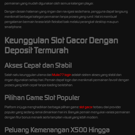
permainan yang mudah digunakan oleh semua kalangan player.
Dengan desain halaman yang ringan dan navigasi sederhana, pengguna dapat langsung
menikmati berbagai kategori permainan tanpa proses yang rumit. Hal ini membuat
pengalaman bermain terasa lebih fleksibel baik melalui perangkat desktop maupun
smartphone.
Keunggulan Slot Gacor Dengan
Deposit Termurah
Akses Cepat dan Stabil
Salah satu keunggulan utama dari
Mulia77 login
adalah sistem akses yang stabil dan
ringan digunakan setiap hari. Pemain dapat login dan menikmati permainan favorit dengan
proses yang lebih cepat tanpa loading berlebihan.
Pilihan Game Slot Populer
Platform ini juga menghadirkan berbagai pilihan game
slot gacor
terbaru dari provider
populer yang sedang ramai dimainkan hari ini. Banyak pemain menyukai variasi permainan
dengan fitur bonus menarik serta tampilan visual yang lebih modern.
Peluang Kemenangan X500 Hingga