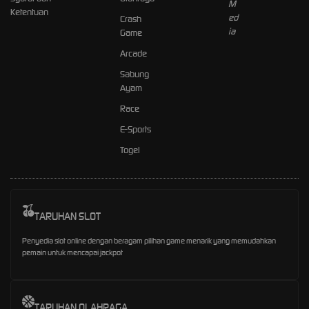
Ketentuan
Crash
Game
Arcade
Sabung
Ayam
Race
E-Sports
Togel
TARUHAN SLOT
Penyedia slot online dengan beragam pilihan game menarik yang memudahkan
pemain untuk mencapai jackpot
TARUHAN OLAHRAGA