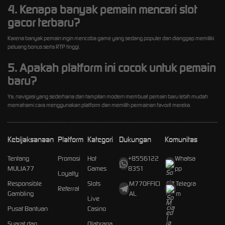
4. Kenapa banyak pemain mencari slot
gacor terbaru?
Karena banyak pemain ingin mencoba game yang sedang populer dan dianggap memiliki
peluang bonus serta RTP tinggi.
5. Apakah platform ini cocok untuk pemain
baru?
Ya, navigasi yang sederhana dan tampilan modern membuat pemain baru lebih mudah
memahami cara menggunakan platform dan memilih permainan favorit mereka.
Kebijaksanaan
Platform
Kategori
Dukungan
Komunitas
Tentang
Promosi
Hot
+8556122
Whatsa
MULIA77
Games
8351
pp
Loyalty
Responsible
Slots
M77OFFICI
Telegra
Referral
Gambling
AL
m
Live
Pusat Bantuan
Casino
Syarat dan
Olahraga