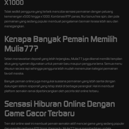
X1000
Tidak sedikit pengguna yang tertarik mencoba sensasi permainan dengan peluang
kemenangan x500 hingga x1000. Kombinasi RTP panas, fitur bonus free spin, dan pola
permainan yang sedang populer membuat pengalaman bermain terasa lebih seru dan
menegangkan.
Kenapa Banyak Pemain Memilih
Mulia77?
Selain menawarkan deposit yang lebih terjangkau, Mulia77 juga dikenal memiliki tampilan
situs yang nyaman digunakan untuk pemain baru maupun pengguna lama. Semua menu
disusun secara rapi sehingga pengguna lebih mudah menemukan kategori permainan
favorit mereka.
Banyak pemain online juga menyukai suasana permainan yang lebih santai dengan
dukungan sistem responsif yang tetap stabil di berbagai perangkat. Hal ini membuat
platform semakin ramai diperbincangkan oleh pecinta slot online terbaru.
Sensasi Hiburan Online Dengan
Game Gacor Terbaru
Tren slot online saat ini membuat pemain semakin aktif mencari game yang sedang populer
dan memiliki performa RTP tinggi. Karena itu, Mulia77 terus menghadirkan update