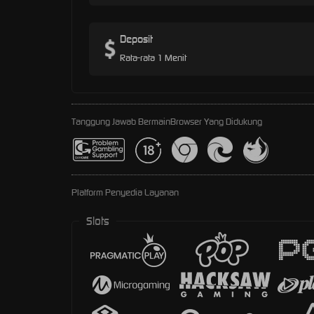
Deposit
Rata-rata 1 Menit
Tanggung Jawab Bermain
Browser Yang Didukung
Platform Penyedia Layanan
Slots