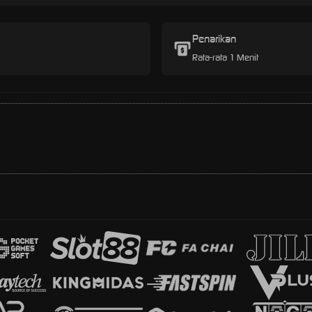
Penarikan
Rata-rata 1 Menit