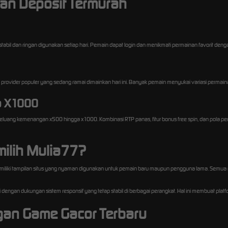
an Deposit Termurah
tabil dan ringan digunakan setiap hari. Pemain dapat login dan menikmati permainan favorit denga
i provider populer yang sedang ramai dimainkan hari ini. Banyak pemain menyukai variasi permaina
a X1000
peluang kemenangan x500 hingga x1000. Kombinasi RTP panas, fitur bonus free spin, dan pola 
ilih Mulia77?
 memiliki tampilan situs yang nyaman digunakan untuk pemain baru maupun pengguna lama. Sem
ngan dukungan sistem responsif yang tetap stabil di berbagai perangkat. Hal ini membuat platfor
gan Game Gacor Terbaru