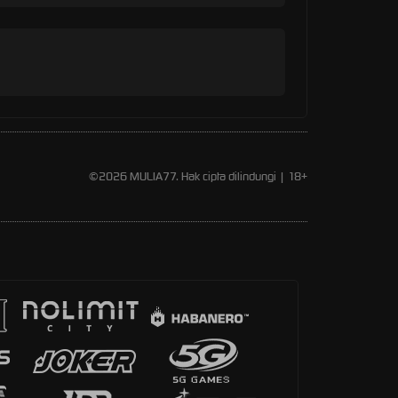
©2026 MULIA77. Hak cipta dilindungi | 18+