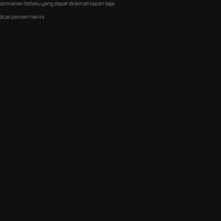
permainan terbaru yang dapat dinikmati kapan saja.
ari pemain hari ini.