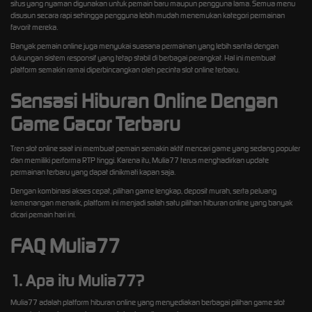
situs yang nyaman digunakan untuk pemain baru maupun pengguna lama. Semua menu
disusun secara rapi sehingga pengguna lebih mudah menemukan kategori permainan
favorit mereka.
Banyak pemain online juga menyukai suasana permainan yang lebih santai dengan
dukungan sistem responsif yang tetap stabil di berbagai perangkat. Hal ini membuat
platform semakin ramai diperbincangkan oleh pecinta slot online terbaru.
Sensasi Hiburan Online Dengan
Game Gacor Terbaru
Tren slot online saat ini membuat pemain semakin aktif mencari game yang sedang populer
dan memiliki performa RTP tinggi. Karena itu, Mulia77 terus menghadirkan update
permainan terbaru yang dapat dinikmati kapan saja.
Dengan kombinasi akses cepat, pilihan game lengkap, deposit murah, serta peluang
kemenangan menarik, platform ini menjadi salah satu pilihan hiburan online yang banyak
dicari pemain hari ini.
FAQ Mulia77
1. Apa itu Mulia77?
Mulia77 adalah platform hiburan online yang menyediakan berbagai pilihan game slot