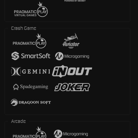
Crash Game
Arcade