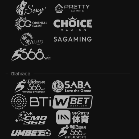
Olahraga