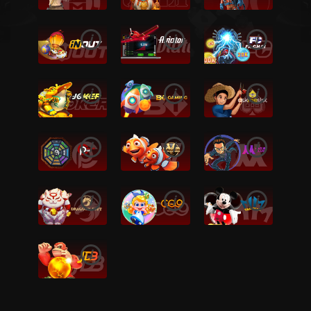
i
i
i
i
i
i
i
i
i
i
i
i
i