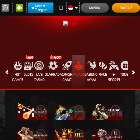
Main di
MASUK
DAFTAR
Telegram
HOT
SLOTS
LIVE
OLAHRAGA
CRASH
ARCADE
SABUNG
RACE
E-
TOGEL
PROM
GAMES
CASINO
GAME
AYAM
SPORTS
i
i
i
i
i
i