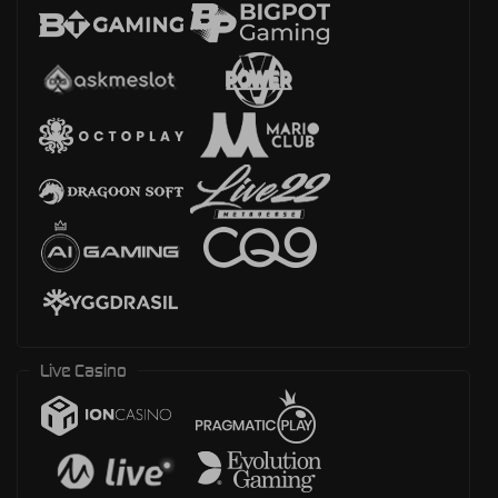
Live Casino